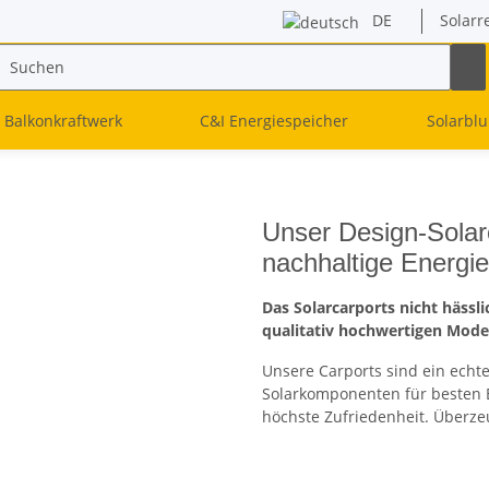
DE
Solarr
Balkonkraftwerk
C&I Energiespeicher
Solarbl
Unser Design-Solar
nachhaltige Energ
Das Solarcarports nicht hässl
qualitativ hochwertigen Mode
Unsere Carports sind ein echte
Solarkomponenten für besten 
höchste Zufriedenheit. Überzeu