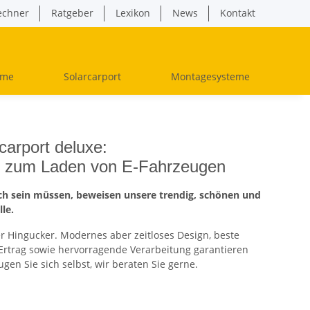
echner
Ratgeber
Lexikon
News
Kontakt
ume
Solarcarport
Montagesysteme
carport deluxe:
ie zum Laden von E-Fahrzeugen
ich sein müssen, beweisen unsere trendig, schönen und
lle.
r Hingucker. Modernes aber zeitloses Design, beste
Ertrag sowie hervorragende Verarbeitung garantieren
gen Sie sich selbst, wir beraten Sie gerne.