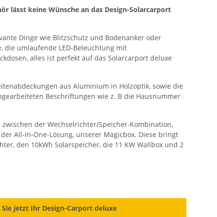
hör lässt keine Wünsche an das Design-Solarcarport
levante Dinge wie Blitzschutz und Bodenanker oder
e, die umlaufende LED-Beleuchtung mit
dosen, alles ist perfekt auf das Solarcarport deluxe
eitenabdeckungen aus Aluminium in Holzoptik, sowie die
ingearbeiteten Beschriftungen wie z. B die Hausnummer
zwischen der Wechselrichter/Speicher-Kombination,
 der All-In-One-Lösung, unserer Magicbox. Diese bringt
hter, den 10kWh Solarspeicher, die 11 KW Wallbox und 2
 Sie jetzt Ihr Design-Carport deluxe